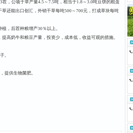
茬，公顷于草产量4.5～7.5吨，相当于1.8～3.0吨豆饼的粗蛋
草还能出口创汇，外销干草每吨500～700元，打成草块每吨
植，后茬种粮增产30％以上。
提高奶牛和粮豆产量，投资少，成本低，收益可观的措施。
。
子。
，提供生物菌肥。