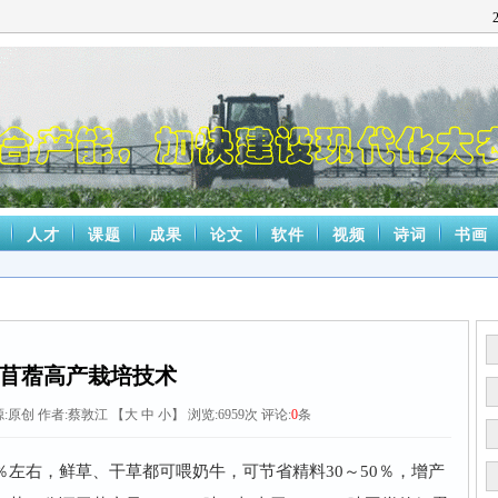
人才
课题
成果
论文
软件
视频
诗词
书画
苜蓿高产栽培技术
:
原创
作者:蔡敦江 【
大
中
小
】 浏览:
6959
次 评论:
0
条
左右，鲜草、干草都可喂奶牛，可节省精料30～50％，增产