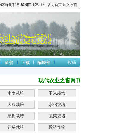
2026
年
8
月
6
日
星期四
1
:
23
上午
设为首页
加入收藏
投稿
科普
下载
编辑部
现代农业之窗网刊登的署名作品，其内容均
小麦栽培
玉米栽培
大豆栽培
水稻栽培
果树栽培
蔬菜栽培
饲草栽培
经济作物