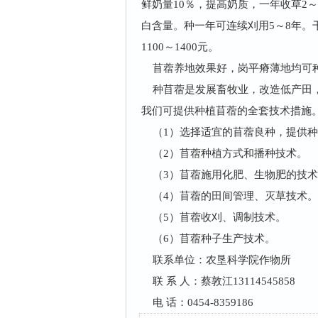
鲜奶量10％，提高奶质，一年收草2～3
白含量。种一年可连续刈用5～8年。干
1100～1400元。
苜蓿养地效果好，岗平瘠薄地均可种
种苜蓿是发展畜牧业，改造低产田，
我们可提供种植苜蓿的全套技术措施
（1）选择适宜的苜蓿良种，提供种
（2）苜蓿种植方式和播种技术。
（3）苜蓿施用化肥、生物肥的技术
（4）苜蓿的田间管理、灭草技术。
（5）苜蓿收刈、调制技术。
（6）苜蓿种子生产技术。
联系单位：农垦科学院作物所
联 系 人：蔡敦江13114545858
电 话：0454-8359186